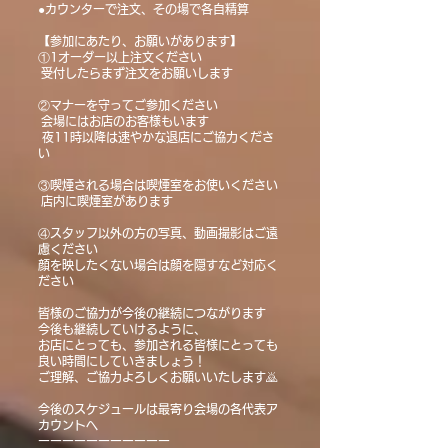
●カウンターで注文、その場で各自精算
【参加にあたり、お願いがあります】
①1オーダー以上注文ください
受付したらまず注文をお願いします
②マナーを守ってご参加ください
会場にはお店のお客様もいます
夜11時以降は速やかな退店にご協力くださ
い
③喫煙される場合は喫煙室をお使いください
店内に喫煙室があります
④スタッフ以外の方の写真、動画撮影はご遠
慮ください
顔を映したくない場合は顔を隠すなど対応く
ださい
皆様のご協力が今後の継続につながります
今後も継続していけるように、
お店にとっても、参加される皆様にとっても
良い時間にしていきましょう！
ご理解、ご協力よろしくお願いいたします🙇
今後のスケジュールは最寄り会場の各代表ア
カウントへ
ーーーーーーーーーーー