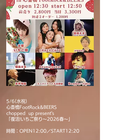
5/6(水祝)
心斎橋FootRock&BEERS
chopped up present's
「復活!いちご祭り〜2026春〜」
時間：OPEN12:00／START12:20