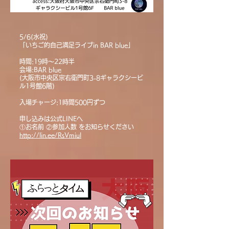
5/6(水祝)
「いちご的自己満足ライブin BAR blue」
時間:19時〜22時半
会場:BAR blue
(大阪市中央区宗右衛門町3-8ギャラクシービ
ル1号館6階)
入場チャージ:1時間500円ずつ
申し込みは公式LINEへ
①お名前 ②参加人数 をお知らせください
http://
lin.ee/RsVmiul