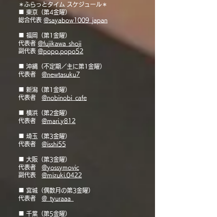
＊ふらっとタイム スケジュール＊
■ 東京（第4金曜）
総合代表
@sayabow1009_japan
■ 福岡（第1金曜）
代表者
@fujikawa_shoji
副代表
@popo.popo52
■ 沖縄（不定期／主に第1金曜）
代表者
@newtasuku7
■ 新潟（第1金曜）
代表者
@nobinobi_cafe
■ 横浜（第2金曜）
代表者
@mari.y812
■ 埼玉（第3金曜）
代表者
@isshi55
■ 大阪（第3金曜）
代表者
@yossymovic
副代表
@mizuki.0422
■ 宮城（偶数月の第3金曜）
代表者
@_tyuraaa_
■ 千葉（第5金曜）