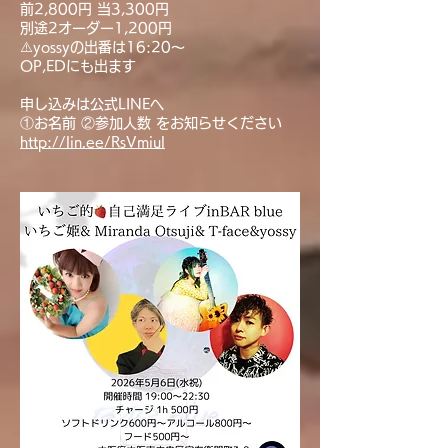
前2,800円 当3,300円
別途2オーダー1,200円
⚠️yossyの出番は16:20〜
OP,EDにも出ます
申し込みは公式LINEへ
①お名前 ②参加人数 をお知らせください
http://
lin.ee/RsVmiul