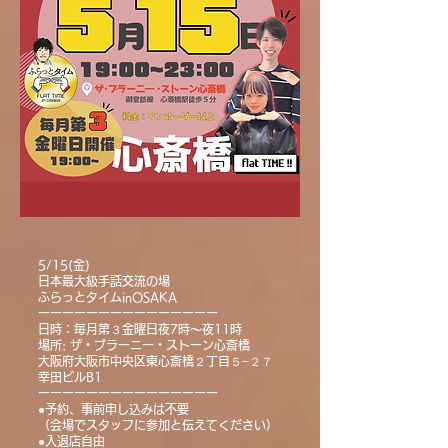
5/15(金)
日本最大級手話交流の場
ふらっとタイムinOSAKA
ーーーーーーーーーーーーーーー
日時：毎月第３金曜日夜7時〜夜11時
場所: ザ・ブラーニー・ストーン心斎橋
大阪府大阪市中央区東心斎橋２丁目５−２７
幸田ビルB1
ーーーーーーーーーーーーーーー
●予約、事前申し込みは不要
（会場でスタッフに参加と伝えてください）
●入退店自由