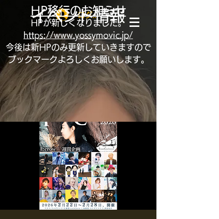
HP移行のお知らせ
イベント情報
ログイン
HPが新しくなりました。
https://www.yossymovic.jp/
​今後は新HPのみ更新していきますので
ブックマークよろしくお願いします。