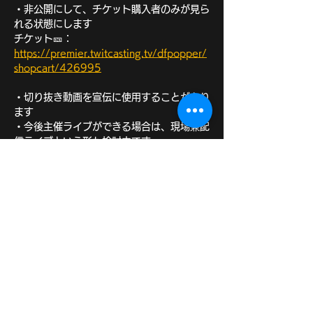
・非公開にして、チケット購入者のみが見ら
れる状態にします
チケット🎫：
https://premier.twitcasting.tv/dfpopper/
shopcart/426995
・切り抜き動画を宣伝に使用することがあり
ます
・今後主催ライブができる場合は、現場兼配
信ライブという形も検討中です
⚫︎リアルタイム視聴＋アーカイブ＋【特典】
メッセージ付きポストカード：2,000円
（送料込）
さらに表示
このイベントをシェア